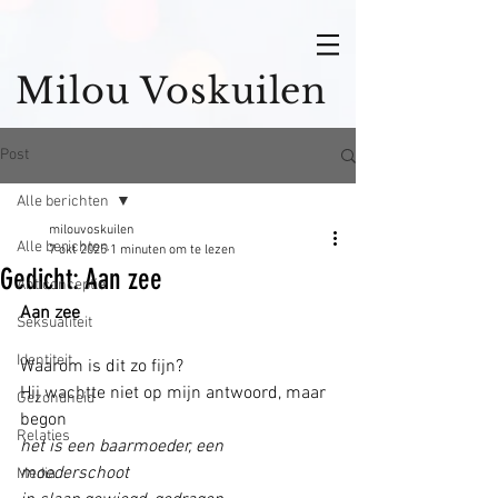
Milou Voskuilen
Post
Alle berichten
milouvoskuilen
Alle berichten
7 okt 2025
1 minuten om te lezen
Gedicht: Aan zee
Anticonceptie
Aan zee
Seksualiteit
Identiteit
Waarom is dit zo fijn? 
Hij wachtte niet op mijn antwoord, maar 
Gezondheid
begon
Relaties
het is een baarmoeder, een 
moederschoot
Media