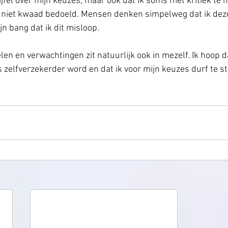
jfel over mijn keuzes, maar ook dat ik soms met kritiek te m
l niet kwaad bedoeld. Mensen denken simpelweg dat ik dez
jn bang dat ik dit misloop. 
en en verwachtingen zit natuurlijk ook in mezelf. Ik hoop da
zelfverzekerder word en dat ik voor mijn keuzes durf te st