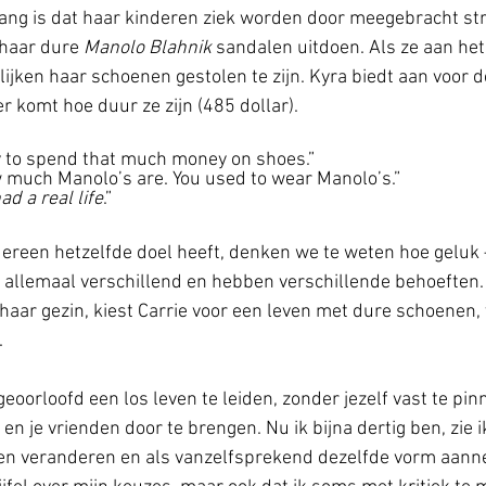
ang is dat haar kinderen ziek worden door meegebracht stra
 haar dure 
Manolo Blahnik
 sandalen uitdoen. Als ze aan het
lijken haar schoenen gestolen te zijn. Kyra biedt aan voor 
er komt hoe duur ze zijn (485 dollar). 
azy to spend that much money on shoes.”
 much Manolo’s are. You used to wear Manolo’s.”
ad a real life
.” 
ereen hetzelfde doel heeft, denken we te weten hoe geluk 
jn allemaal verschillend en hebben verschillende behoeften
 haar gezin, kiest Carrie voor een leven met dure schoenen, 
 
 geoorloofd een los leven te leiden, zonder jezelf vast te pin
f en je vrienden door te brengen. Nu ik bijna dertig ben, zie i
ten veranderen en als vanzelfsprekend dezelfde vorm aanne