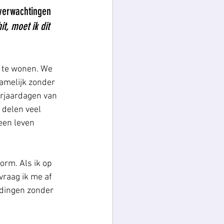
 verwachtingen 
it, moet ik dit 
n te wonen. We 
namelijk zonder 
erjaardagen van 
 delen veel 
een leven 
orm. Als ik op 
raag ik me af 
 dingen zonder 