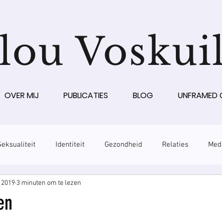
lou Voskui
OVER MIJ
PUBLICATIES
BLOG
UNFRAMED 
Seksualiteit
Identiteit
Gezondheid
Relaties
Med
t 2019
3 minuten om te lezen
en