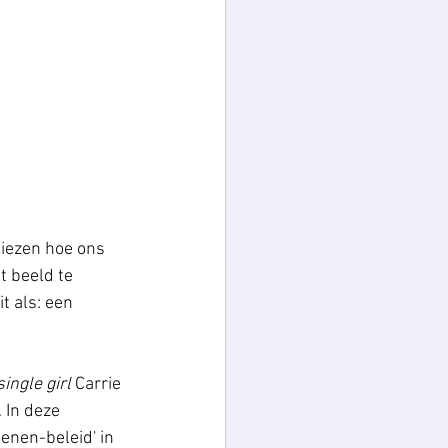
kiezen hoe ons 
t beeld te 
t als: een 
single girl
 Carrie 
In deze 
oenen-beleid' in 