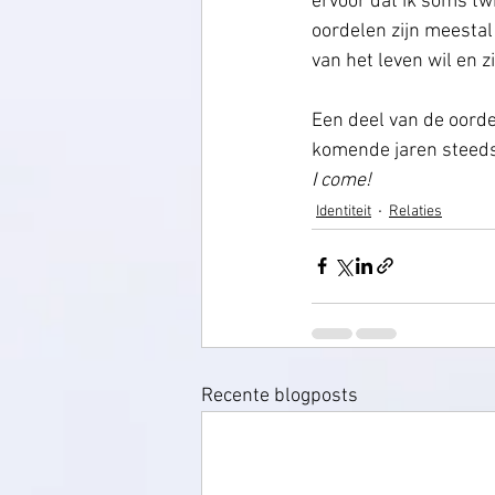
ervoor dat ik soms twi
oordelen zijn meesta
van het leven wil en zi
Een deel van de oordel
komende jaren steeds 
I come! 
Identiteit
Relaties
Recente blogposts