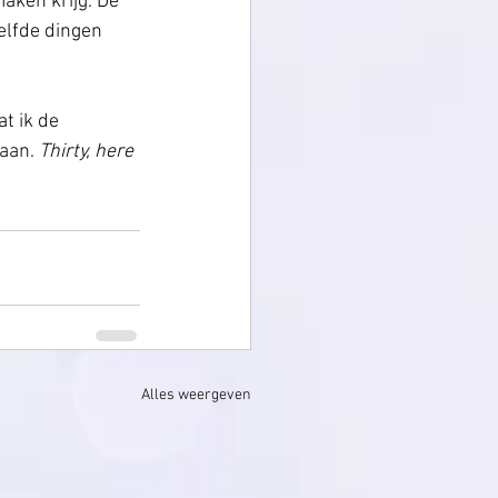
aken krijg. De 
elfde dingen 
t ik de 
aan. 
Thirty, here 
Alles weergeven