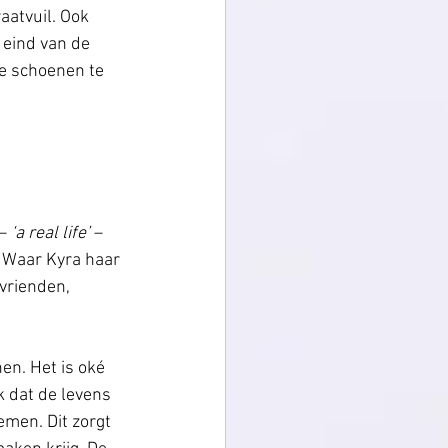
atvuil. Ook 
 eind van de 
de schoenen te 
–
 ‘a real life’ 
– 
. Waar Kyra haar 
vrienden, 
nen. Het is oké 
k dat de levens 
men. Dit zorgt 