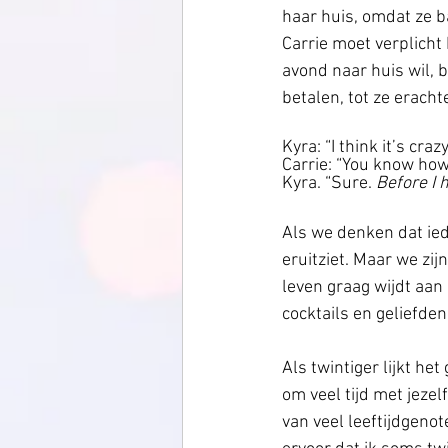
haar huis, omdat ze b
Carrie moet verplicht
avond naar huis wil, b
betalen, tot ze eracht
Kyra: “I think it’s cr
Carrie: “You know how
Kyra. “Sure. 
Before I h
Als we denken dat ied
eruitziet. Maar we zi
leven graag wijdt aan
cocktails en geliefden.
Als twintiger lijkt het
om veel tijd met jezel
van veel leeftijdgeno