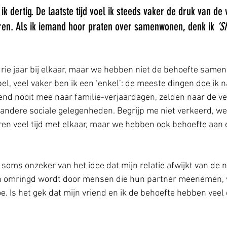
 dertig. De laatste tijd voel ik steeds vaker de druk van de
horen. Als ik iemand hoor praten over samenwonen, denk ik 
‘Sh
 drie jaar bij elkaar, maar we hebben niet de behoefte same
pel, veel vaker ben ik een ‘enkel’: de meeste dingen doe ik 
end nooit mee naar familie-verjaardagen, zelden naar de v
 andere sociale gelegenheden. Begrijp me niet verkeerd, we
n veel tijd met elkaar, maar we hebben ook behoefte aan 
k soms onzeker van het idee dat mijn relatie afwijkt van de n
n omringd wordt door mensen die hun partner meenemen, v
oe. Is het gek dat mijn vriend en ik de behoefte hebben veel