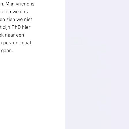
. Mijn vriend is 
delen we ons 
n zien we niet 
 zijn PhD hier 
ek naar een 
n postdoc gaat 
 gaan.