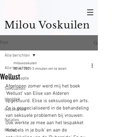
Milou Voskuilen
Post
Alle berichten
milouvoskuilen
Alle berichten
30 okt 2023
3 minuten om te lezen
Wellust
Anticonceptie
Afgelopen zomer werd mij het boek 
Seksualiteit
‘Wellust’ van Elise van Alderen 
Identiteit
opgestuurd. Elise is seksuoloog en arts. 
Ze is gespecialiseerd in de behandeling 
Gezondheid
van seksuele problemen bij vrouwen. 
Relaties
Ook werkte ze mee aan het lespakket 
‘Kriebels in je buik’ en aan de 
Media