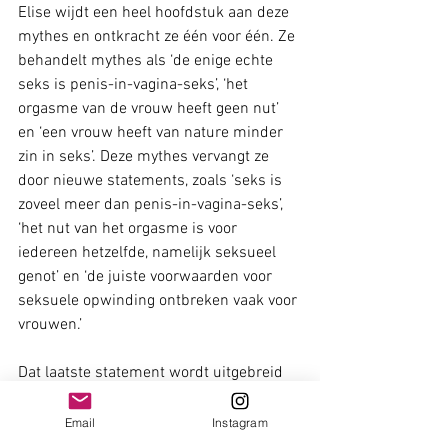
Elise wijdt een heel hoofdstuk aan deze 
mythes en ontkracht ze één voor één. Ze 
behandelt mythes als ‘de enige echte 
seks is penis-in-vagina-seks’, ‘het 
orgasme van de vrouw heeft geen nut’ 
en ‘een vrouw heeft van nature minder 
zin in seks’. Deze mythes vervangt ze 
door nieuwe statements, zoals ‘seks is 
zoveel meer dan penis-in-vagina-seks’, 
‘het nut van het orgasme is voor 
iedereen hetzelfde, namelijk seksueel 
genot’ en ‘de juiste voorwaarden voor 
seksuele opwinding ontbreken vaak voor 
vrouwen.’
Dat laatste statement wordt uitgebreid 
in haar boek besproken. Elise kijkt 
daarbij naar allerlei verschillende 
Email
Instagram
facetten, zoals de geschiedenis van de 