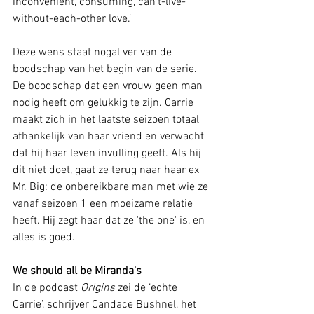
inconvenient, consuming, can’t-live-
without-each-other love.’
Deze wens staat nogal ver van de 
boodschap van het begin van de serie. 
De boodschap dat een vrouw geen man 
nodig heeft om gelukkig te zijn. Carrie 
maakt zich in het laatste seizoen totaal 
afhankelijk van haar vriend en verwacht 
dat hij haar leven invulling geeft. Als hij 
dit niet doet, gaat ze terug naar haar ex 
Mr. Big: de onbereikbare man met wie ze 
vanaf seizoen 1 een moeizame relatie 
heeft. Hij zegt haar dat ze 'the one' is, en 
alles is goed.
We should all be Miranda's
In de podcast 
Origins
 zei de ‘echte 
Carrie’, schrijver Candace Bushnel, het 