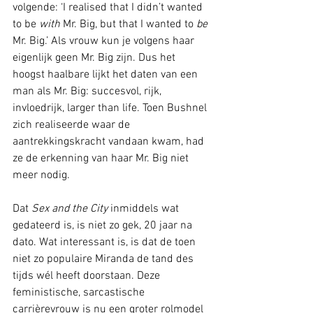
volgende: ‘I realised that I didn’t wanted 
to be 
with
 Mr. Big, but that I wanted to 
be 
Mr. Big.’ Als vrouw kun je volgens haar 
eigenlijk geen Mr. Big zijn. Dus het 
hoogst haalbare lijkt het daten van een 
man als Mr. Big: succesvol, rijk, 
invloedrijk, larger than life. Toen Bushnel 
zich realiseerde waar de 
aantrekkingskracht vandaan kwam, had 
ze de erkenning van haar Mr. Big niet 
meer nodig. 
Dat 
Sex and the City
 inmiddels wat 
gedateerd is, is niet zo gek, 20 jaar na 
dato. Wat interessant is, is dat de toen 
niet zo populaire Miranda de tand des 
tijds wél heeft doorstaan. Deze 
feministische, sarcastische 
carrièrevrouw is nu een groter rolmodel 