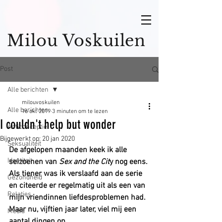
Milou Voskuilen
Post
Alle berichten
milouvoskuilen
Alle berichten
16 okt 2019
3 minuten om te lezen
I couldn't help but wonder
Anticonceptie
Bijgewerkt op:
20 jan 2020
Seksualiteit
De afgelopen maanden keek ik alle 
Identiteit
seizoenen van 
Sex and the Cit
y nog eens. 
Als tiener was ik verslaafd aan de serie 
Gezondheid
en citeerde er regelmatig uit als een van 
Relaties
mijn vriendinnen liefdesproblemen had. 
Maar nu, vijftien jaar later, viel mij een 
Media
aantal dingen op.